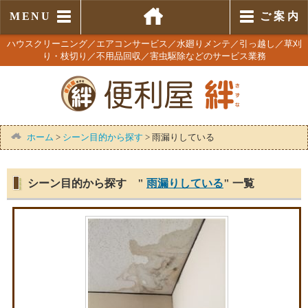
MENU
ご 案 内
ハウスクリーニング／エアコンサービス／水廻りメンテ／引っ越し／草刈
り・枝切り／不用品回収／害虫駆除などのサービス業務
ホーム
>
シーン目的から探す
>
雨漏りしている
シーン目的から探す "
雨漏りしている
" 一覧