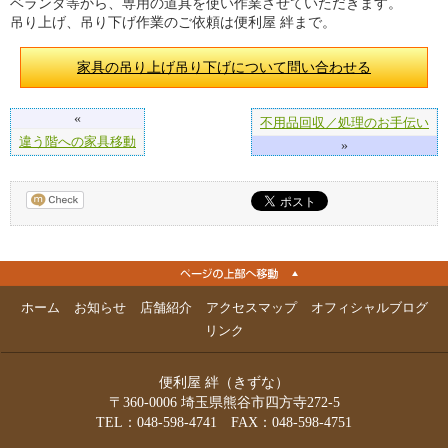
ベランダ等から、専用の道具を使い作業させていただきます。
吊り上げ、吊り下げ作業のご依頼は便利屋 絆まで。
家具の吊り上げ吊り下げについて問い合わせる
«
不用品回収／処理のお手伝い
違う階への家具移動
»
ホーム
お知らせ
店舗紹介
アクセスマップ
オフィシャルブログ
リンク
便利屋 絆（きずな）
〒360-0006 埼玉県熊谷市四方寺272-5
TEL：048-598-4741 FAX：048-598-4751