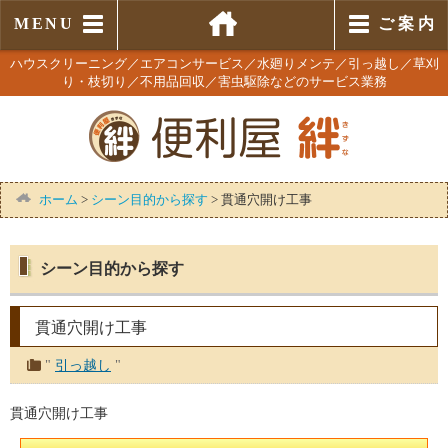
MENU
ご 案 内
ハウスクリーニング／エアコンサービス／水廻りメンテ／引っ越し／草刈
り・枝切り／不用品回収／害虫駆除などのサービス業務
ホーム
>
シーン目的から探す
>
貫通穴開け工事
シーン目的から探す
貫通穴開け工事
"
引っ越し
"
貫通穴開け工事