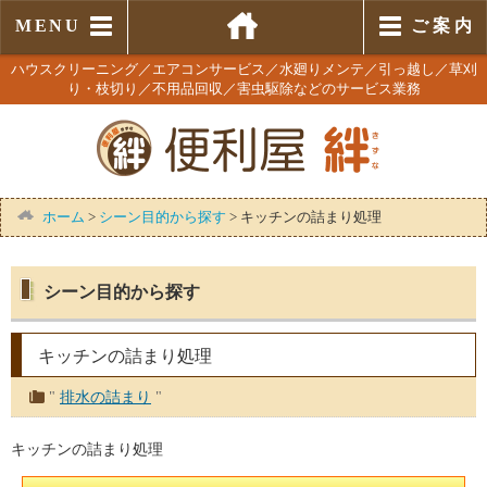
MENU
ご 案 内
ハウスクリーニング／エアコンサービス／水廻りメンテ／引っ越し／草刈
り・枝切り／不用品回収／害虫駆除などのサービス業務
ホーム
>
シーン目的から探す
>
キッチンの詰まり処理
シーン目的から探す
キッチンの詰まり処理
"
排水の詰まり
"
キッチンの詰まり処理