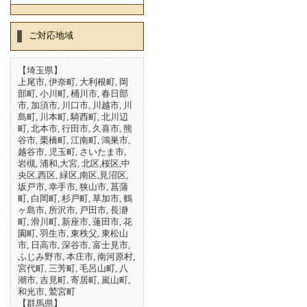
ご対応地域
【埼玉県】
上尾市, 伊奈町, 大利根町, 岡
部町, 小川町, 桶川市, 春日部
市, 加須市, 川口市, 川越市, 川
島町, 川本町, 騎西町, 北川辺
町, 北本市, 行田市, 久喜市, 熊
谷市, 栗橋町, 江南町, 鴻巣市,
越谷市, 児玉町, さいたま市,
岩槻, 浦和,大宮, 北区,桜区,中
央区,西区, 緑区,南区,見沼区,
坂戸市, 幸手市, 狭山市, 菖蒲
町, 白岡町, 杉戸町, 草加市, 鶴
ヶ島市, 所沢市, 戸田市, 長瀞
町, 滑川町, 新座市, 蓮田市, 花
園町, 羽生市, 東秩父, 東松山
市, 日高市, 深谷市, 富士見市,
ふじみ野市, 本庄市, 南河原村,
宮代町, 三芳町, 毛呂山町, 八
潮市, 吉見町, 寄居町, 嵐山町,
和光市, 鷲宮町
【群馬県】