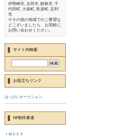
伊勢崎市, 太田市, 館林市, 千
代田町, 大泉町, 邑楽町, 足利
市
※その他の地域でのご要望な
どございましたら、お気軽に
お問い合わせください。
サイト内検索
お役立ちリンク
はっぴいオークション
HP制作業者
ＩＭＤＥＸ