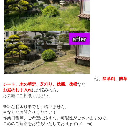
他、
除草剤、防草
シート、木の剪定、芝刈り、伐採、伐根
など
お庭のお手入れ
にお悩みの方、
お気軽にご相談ください。
些細なお困り事でも、構いません。
何なりとお問合せください！
作業日程等、ご希望に添えない可能性がございますので、
早めのご連絡をお待ちいたしております(o^―^o)