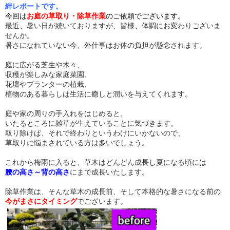
絆レポートです。
今回は
お庭の草取り・除草作業
のご依頼でございます。
最近、暑い日が続いておりますが、皆様、体調にお変わりございま
せんか。
暑さになれていない今、外仕事はお体の負担が懸念されます。
庭に広がる芝生や木々、
収穫が楽しみな家庭菜園、
花壇やプランターの植栽、
植物のある暮らしは生活に癒しと潤いを与えてくれます。
庭や家の周りの手入れをはじめると、
いたるところに雑草が生えていることに気づきます。
取り除けば、それで終わりというわけにいかないので、
草取りに悩まされている方は多いでしょう。
これから梅雨に入ると、草木はどんどん成長し夏になる頃には
腰の高さ～背の高さ
にまで成長いたします。
除草作業は、そんな草木の成長前、そして本格的な暑さになる前の
今がまさにタイミング
でございます。