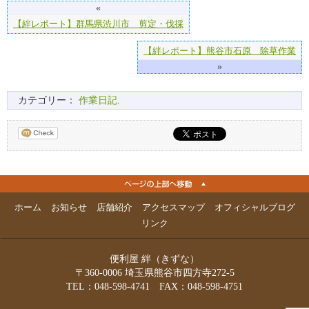
«
【絆レポート】群馬県渋川市 剪定・伐採
【絆レポート】熊谷市石原 除草作業
»
カテゴリー：
作業日記
.
ホーム
お知らせ
店舗紹介
アクセスマップ
オフィシャルブログ
リンク
便利屋 絆（きずな）
〒360-0006 埼玉県熊谷市四方寺272-5
TEL：048-598-4741 FAX：048-598-4751