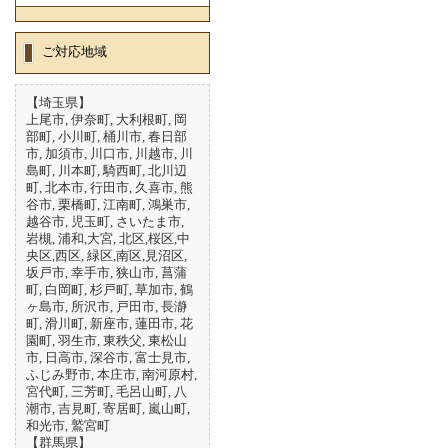
ご対応地域
【埼玉県】
上尾市, 伊奈町, 大利根町, 岡
部町, 小川町, 桶川市, 春日部
市, 加須市, 川口市, 川越市, 川
島町, 川本町, 騎西町, 北川辺
町, 北本市, 行田市, 久喜市, 熊
谷市, 栗橋町, 江南町, 鴻巣市,
越谷市, 児玉町, さいたま市,
岩槻, 浦和,大宮, 北区,桜区,中
央区,西区, 緑区,南区,見沼区,
坂戸市, 幸手市, 狭山市, 菖蒲
町, 白岡町, 杉戸町, 草加市, 鶴
ヶ島市, 所沢市, 戸田市, 長瀞
町, 滑川町, 新座市, 蓮田市, 花
園町, 羽生市, 東秩父, 東松山
市, 日高市, 深谷市, 富士見市,
ふじみ野市, 本庄市, 南河原村,
宮代町, 三芳町, 毛呂山町, 八
潮市, 吉見町, 寄居町, 嵐山町,
和光市, 鷲宮町
【群馬県】