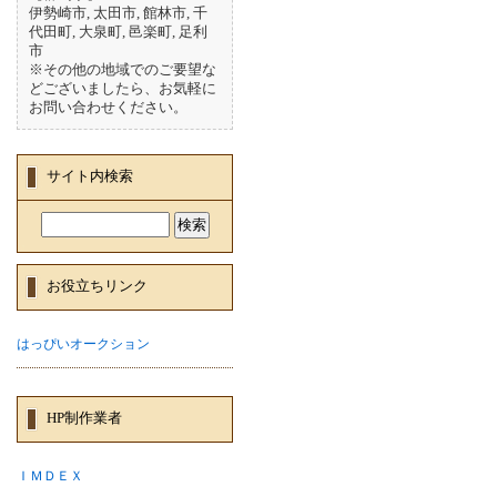
伊勢崎市, 太田市, 館林市, 千
代田町, 大泉町, 邑楽町, 足利
市
※その他の地域でのご要望な
どございましたら、お気軽に
お問い合わせください。
サイト内検索
お役立ちリンク
はっぴいオークション
HP制作業者
ＩＭＤＥＸ