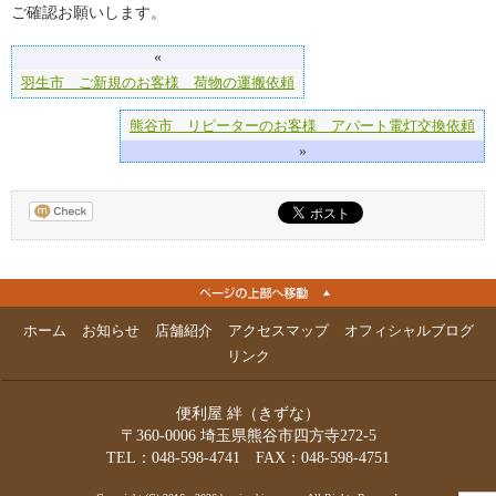
ご確認お願いします。
«
羽生市 ご新規のお客様 荷物の運搬依頼
熊谷市 リピーターのお客様 アパート電灯交換依頼
»
ホーム
お知らせ
店舗紹介
アクセスマップ
オフィシャルブログ
リンク
便利屋 絆（きずな）
〒360-0006 埼玉県熊谷市四方寺272-5
TEL：048-598-4741 FAX：048-598-4751