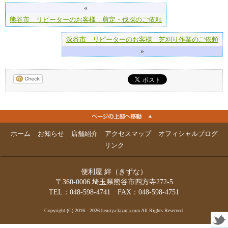
«
熊谷市 リピーターのお客様 剪定・伐採のご依頼
深谷市 リピーターのお客様 芝刈り作業のご依頼
»
ホーム
お知らせ
店舗紹介
アクセスマップ
オフィシャルブログ
リンク
便利屋 絆（きずな）
〒360-0006 埼玉県熊谷市四方寺272-5
TEL：048-598-4741 FAX：048-598-4751
Copyright (C) 2016 - 2026
All Rights Reserved.
benriya-kizuna.com