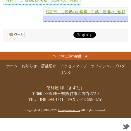
熊谷市 ご新規のお客様 草刈りのご依頼
熊谷市 ご新規のお客様 引越・運搬のご依頼
»
ホーム
お知らせ
店舗紹介
アクセスマップ
オフィシャルブログ
リンク
便利屋 絆（きずな）
〒360-0006 埼玉県熊谷市四方寺272-5
TEL：048-598-4741 FAX：048-598-4751
Copyright (C) 2016 - 2026
All Rights Reserved.
benriya-kizuna.com