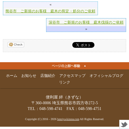
«
熊谷市 ご新規のお客様 庭木の剪定・処分のご依頼
深谷市 ご新規のお客様 庭木伐採のご依頼
»
ホーム
お知らせ
店舗紹介
アクセスマップ
オフィシャルブログ
リンク
便利屋 絆（きずな）
〒360-0006 埼玉県熊谷市四方寺272-5
TEL：048-598-4741 FAX：048-598-4751
Copyright (C) 2016 - 2026
All Rights Reserved.
benriya-kizuna.com