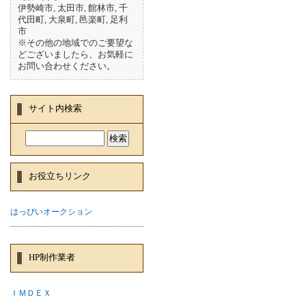
伊勢崎市, 太田市, 館林市, 千
代田町, 大泉町, 邑楽町, 足利
市
※その他の地域でのご要望な
どございましたら、お気軽に
お問い合わせください。
サイト内検索
お役立ちリンク
はっぴいオークション
HP制作業者
ＩＭＤＥＸ