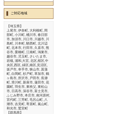
ご対応地域
【埼玉県】
上尾市, 伊奈町, 大利根町, 岡
部町, 小川町, 桶川市, 春日部
市, 加須市, 川口市, 川越市, 川
島町, 川本町, 騎西町, 北川辺
町, 北本市, 行田市, 久喜市, 熊
谷市, 栗橋町, 江南町, 鴻巣市,
越谷市, 児玉町, さいたま市,
岩槻, 浦和,大宮, 北区,桜区,中
央区,西区, 緑区,南区,見沼区,
坂戸市, 幸手市, 狭山市, 菖蒲
町, 白岡町, 杉戸町, 草加市, 鶴
ヶ島市, 所沢市, 戸田市, 長瀞
町, 滑川町, 新座市, 蓮田市, 花
園町, 羽生市, 東秩父, 東松山
市, 日高市, 深谷市, 富士見市,
ふじみ野市, 本庄市, 南河原村,
宮代町, 三芳町, 毛呂山町, 八
潮市, 吉見町, 寄居町, 嵐山町,
和光市, 鷲宮町
【群馬県】